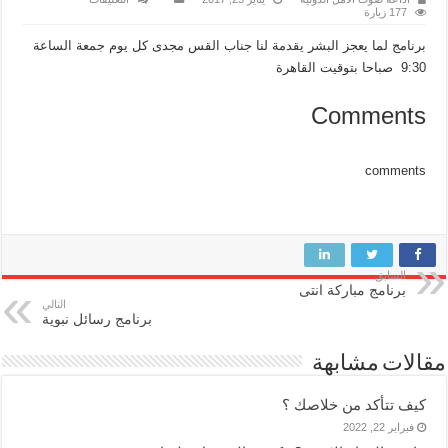
برنامج
177 زيارة
لما
يعجز
برنامج لما يعجز البشر يقدمة لنا جناب القس مجدى كل يوم جمعة الساعة
البشر
مغلقة
9:30 صباحا بتوقيت القاهرة
Comments
comments
السابق
برنامج مباركة انتى
التالي
برنامج رسائل نبوية
مقالات مشابهة
كيف تتأكد من خلاصك ؟
فبراير 22, 2022