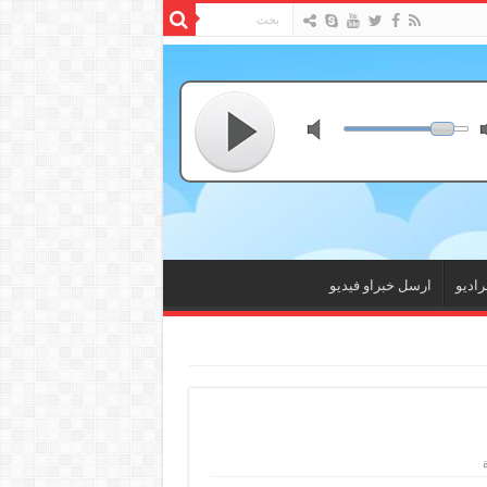
راديو
ارسل خبراو فيديو