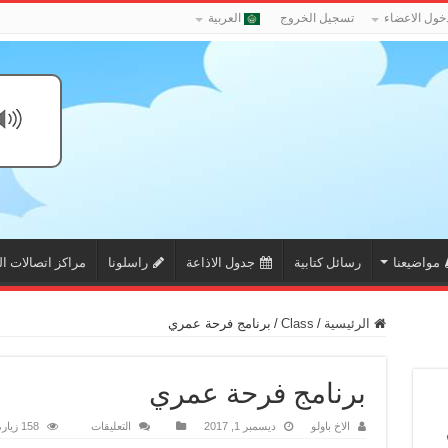
خول الاعضاء
تسجيل الخروج
العربية
مواضيعنا
رسائل كتابية
جدول الاذاعة
راسلونا
مراكز اتصالات ال
الرئيسية
/
Class
/
برنامج فرحة عمري
برنامج فرحة عمري
على
الاخ باولو
ديسمبر 1, 2017
التعليقات
158 زيارة
برنامج