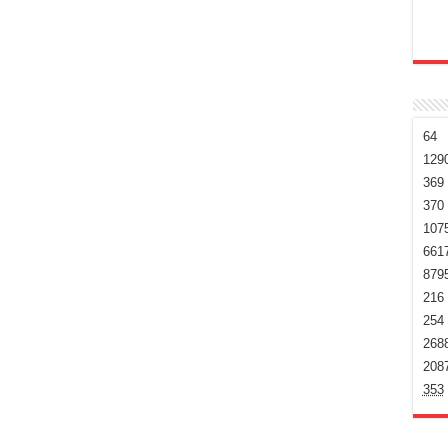
64
129
369
370
107
661
879
216
254
268
208
353