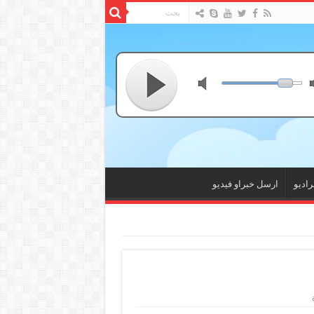
راديو
ارسل خبراو فيديو