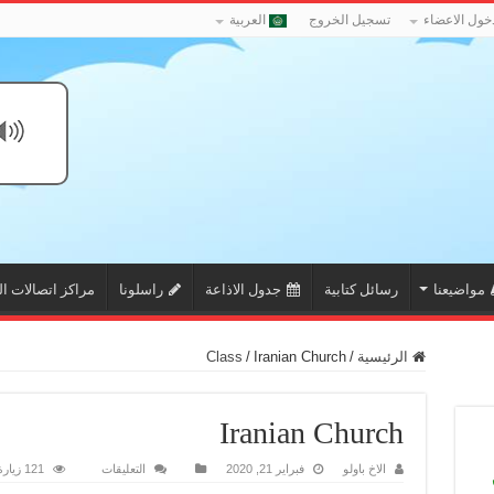
خول الاعضاء
تسجيل الخروج
العربية
مواضيعنا
رسائل كتابية
جدول الاذاعة
راسلونا
مراكز اتصالات ال
الرئيسية
/
Iranian Church
/
Class
Iranian Church
على
الاخ باولو
فبراير 21, 2020
التعليقات
121 زيارة
Iranian