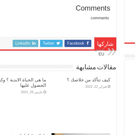
مغلقة
Comments
comments
LinkedIn
Twitter
Facebook
شاركها
السابق
EU
مقالات مشابهة
كيف تتأكد من خلاصك ؟
ما هى الحياة الابدية ؟ وكي
الحصول عليها
فبراير 22, 2022
مارس 26, 2021