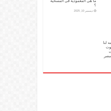
ما هى المعمودية فى المسحية
؟
ديسمبر 10, 2025
ه لنا
وت
ت