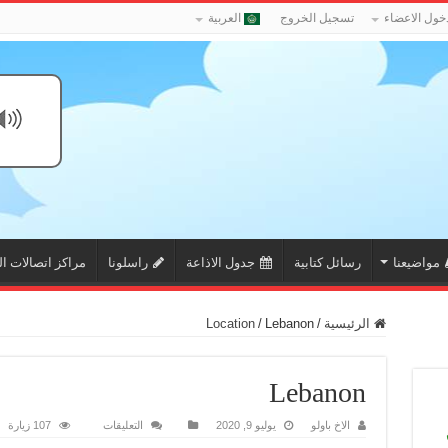
خول الاعضاء
تسجيل الخروج
العربية
مواضيعنا
رسائل كتابية
جدول الاذاعة
راسلونا
مراكز اتصالات ال
الرئيسية
/
Lebanon
/
Location
Lebanon
على
الاخ باولو
يوليو 9, 2020
التعليقات
107 زيارة
Lebanon