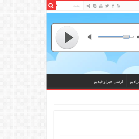
راديو
ارسل خبراو فيديو