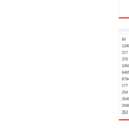
60
129
217
370
106
646
879
177
254
264
204
353