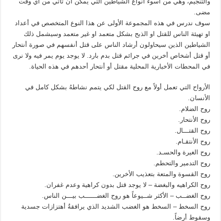
والتنجيم، وهي من أسوء أنواع الشياطين التي يمكن أن تأتي من أي وقت
مضى.
سوف ندرس في هذه المجموعة الأولى عن هذا النوع المتخصص في أعداد
او تهيئة الناس للقتل او الذبح بشكل متعمد او غير متعمد وسيشمل ذلك
الشياطين الذين سيحاولون أرشاد الناس على قتل أنفسهم في صورة أنتحار
أو قتل أشخاص أخرين في جرائم قتل بدم بارد. لا يوجد يوم يمر فيه ولا نرى
في المحطات الأخبارية المحلية مقتل أو أنتحار أحدهم في هذه الحياة.
الأرواح التي تعمل أولاً مع روح القتل لكي يتمم نشاطهُ بشكل كامل في
الأنسان.
روح الضلام.
روح الأنتحار.
روح القتـــال.
روح الأنتقـام.
روح الغيرة والحسـد.
روح التدمير والتحطم.
روح القسوة والمتعة بتعذيب الأخرين.
روح الكراهيه والبغضة – لا يوجد قتل بدون كراهية وعدم غفران.
روح الغضــب – الأكثر شــيوعاً هو روح الغضــــــب بيـــن الناس.
روح السخط – السخط هو الغضب الشديد الذي يرافقةُ أهتزازات جسدية
وسقوط أرضاً.