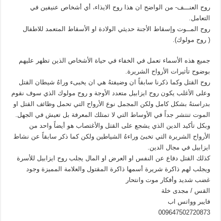
روح العنـــف- من الواضح ان هذا روح الايذاء، أي أشخاص عنيفين في
التعامل.
روح المــوت وإسقاط الأجنة حديثي الولادة او الأسقاط المتعمد للاطفال
( روح مولوك).
جميع هذه الأسماء تعمل في الخفاء في حياة الأشخاص الذين تظهر عليهم
بوضوح تأثيرات الأرواح الشريرة.
روح القتل وكما ذكرنا سابقاً ان وضيفتهُ هي ان يخبىء وراهُ شيطان القتل
وعلى الأغلب يكون روح ايزابيل متعدد الأوجة و روح مولوك الذي سوف نقوم
بدراستهُ بشكل كامل ولكن المجمل نوع الأرواح التي تحمل وظائف القتل او
الموت تنتشر جداً في الأوساط التي لا تمتلك المعرفة بل تعيش في الجهل.
وبكل تأكيد الدين الذي يشجع على القتل والأغتصاب هو أيضاً واحد من
الأرواح الشريرة التي تخبئ وراءهُ الشياطين ولكن كما ذكر سابقاً عن نشاط
ايزابيل في مجال الدين.
كذلك القتل دفاع عن النفس او العرض او المال يجلب روح ايزابيل للأسرة
ويجلب لهم ذاكرة شريرة أسمها ذاكرة المقتول والعلامة المميزة وجود
غضب شديد وأفكار موت وانتحار
القس / مجدى خلة
فايبر وواتس اب
009647502720873