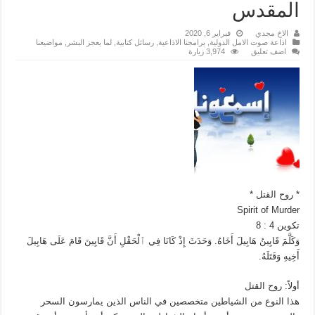
المقدس
الاخ مجدي
فبراير 6, 2020
اذاعة صوت الامل الدولية
,
برامجنا الاذاعية
,
رسائل كتابية
,
لما يعجز البشر
,
مواضيعنا
اضف تعليق
3,974 زيارة
* روح القتل *
Spirit of Murder
تكوين 4 : 8
وَكَلَّمَ قَايِينُ هَابِيلَ أَخَاهُ. وَحَدَثَ إِذْ كَانَا فِي ٱلْحَقْلِ أَنَّ قَايِينَ قَامَ عَلَى هَابِيلَ
أَخِيهِ وَقَتَلَهُ.
أولاً: روح القتل
هذا النوع من الشياطين متخصصين في الناس الذين يمارسون السحر