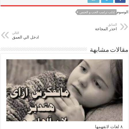
الوسوم
إدلب ترامب الحب و الحنس
السابق
احذر المجاعة
التالي
ادخل الي العمق
مقالات مشابهة
٨ لغات لانفهمها