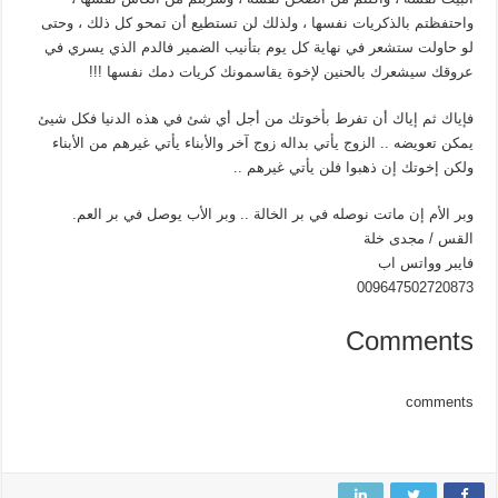
واحتفظتم بالذكريات نفسها ، ولذلك لن تستطيع أن تمحو كل ذلك ، وحتى
لو حاولت ستشعر في نهاية كل يوم بتأنيب الضمير فالدم الذي يسري في
عروقك سيشعرك بالحنين لإخوة يقاسمونك كريات دمك نفسها !!!
فإياك ثم إياك أن تفرط بأخوتك من أجل أي شئ في هذه الدنيا فكل شيئ
يمكن تعويضه .. الزوج يأتي بداله زوج آخر والأبناء يأتي غيرهم من الأبناء
ولكن إخوتك إن ذهبوا فلن يأتي غيرهم ..
وبر الأم إن ماتت نوصله في بر الخالة .. وبر الأب يوصل في بر العم.
القس / مجدى خلة
فايبر وواتس اب
009647502720873
Comments
comments