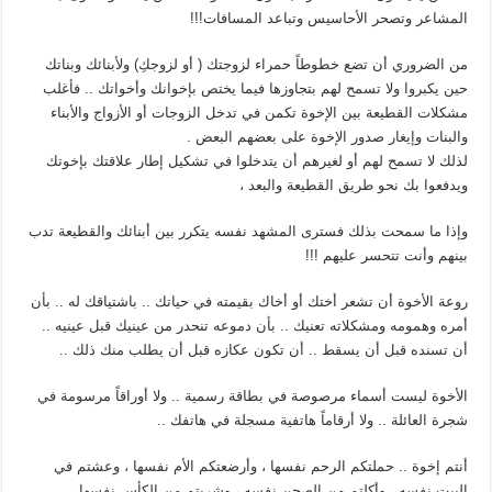
المشاعر وتصحر الأحاسيس وتباعد المسافات!!!
من الضروري أن تضع خطوطاً حمراء لزوجتك ( أو لزوجكِ) ولأبنائك وبناتك
حين يكبروا ولا تسمح لهم بتجاوزها فيما يختص بإخوانك وأخواتك .. فأغلب
مشكلات القطيعة بين الإخوة تكمن في تدخل الزوجات أو الأزواج والأبناء
والبنات وإيغار صدور الإخوة على بعضهم البعض .
لذلك لا تسمح لهم أو لغيرهم أن يتدخلوا في تشكيل إطار علاقتك بإخوتك
ويدفعوا بك نحو طريق القطيعة والبعد ،
وإذا ما سمحت بذلك فسترى المشهد نفسه يتكرر بين أبنائك والقطيعة تدب
بينهم وأنت تتحسر عليهم !!!
روعة الأخوة أن تشعر أختك أو أخاك بقيمته في حياتك .. باشتياقك له .. بأن
أمره وهمومه ومشكلاته تعنيك .. بأن دموعه تنحدر من عينيك قبل عينيه ..
أن تسنده قبل أن يسقط .. أن تكون عكازه قبل أن يطلب منك ذلك ..
الأخوة ليست أسماء مرصوصة في بطاقة رسمية .. ولا أوراقاً مرسومة في
شجرة العائلة .. ولا أرقاماً هاتفية مسجلة في هاتفك ..
أنتم إخوة .. حملتكم الرحم نفسها ، وأرضعتكم الأم نفسها ، وعشتم في
البيت نفسه ، وأكلتم من الصحن نفسه ، وشربتم من الكأس نفسها ،