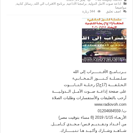
اذاعة صوت الامل الدولية
,
برامجنا الاذاعية
,
برنامج الاقتراب الي الله
,
رسائل كتابية
,
مواضيعنا
اضف تعليق
344 زيارة
بــرنــامــج الأقــتـــــراب إلى الله
سـلـسـلــة كــنــــوز الـمـخــابـيء
الـحـلـقــــة (17ج2) رحـلــة الـتــابـــوت
على صفحة إذاعــة صــوت الأمــل الــدولـيــــة
أرحب بالتعليقات والأستفسارات وطلبات الصلاة
www.radiovoh.com
ت/ 01204684559
الأربعـاء 1/15/ 2019 {8 مساء بتوقيت مصر}
من أعــداد وتـقــديــم قـس/ مـجــدي كــامـــل.
شــاهــد وشــارك وأكـيــد هـا تـتـبـــــارك.