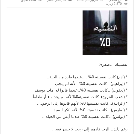
2,870 زيارة
نفسيتك …صفر%
* (آدم) كانت نفسيته 0% ….عندما طرد من الجنة…
* (إبراهيم)…كانت نفسيته 0%…لأنه لم ينجب….
* (يعقوب)…كانت نفسيته 0%..عندما قالوا له: مات يوسف
* (شعب الخروج)..كانت نفسيته0% لأنه لم يجد ماء أو طعامآ
* (الزانية)…كانت نفسيتها 0% لأنهم قادوها إلى الرجم….
* (بطرس)…كانت نفسيته 0%..لأنه أنكر السيد….
* (بولس)…كانت نفسيته 0% عندما أيس من الحياة…
رغم ذلك…الرب قادهم إلى رحب لا حصر فيه…