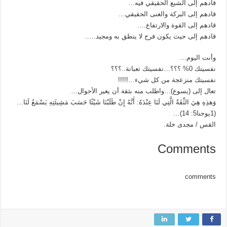
قادهم إلى الشبع الحقيقي فيه…
قادهم إلى البركة والغنى الحقيقي…
قادهم إلى القوة والارتفاع….
قادهم إلى حيث يكون فرح لا ينطق به ومجيد…..
وأنت اليوم…
نفسيتك 0% ؟؟؟…نفسيتك تعبانة..؟؟؟
نفسيتك منزعجة من كل شيء…!!!!!
تعال إلى (يسوع)…واطلب منه بثقة أن يغير الأحوال…
وَهذِهِ هِيَ الثِّقَةُ الَّتِي لَنَا عِنْدَهُ: أَنَّهُ إِنْ طَلَبْنَا شَيْئًا حَسَبَ مَشِيئَتِهِ يَسْمَعُ لَنَا…
(1يوحنا5: 14)…
القس / مجدى خلة.
Comments
comments