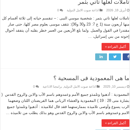
تاملات لعلها تاتي بثمر
أبريل 18, 2026
اذاعة صوت الامل الدولية
0
تاملات لعلها تاتي بثمر : شخصية موسي النبى : – تنقسم حياته إلى ثلاثة أقسام كل
منها أربعون سنة (1 ع 7: 23 و30 و36): تثقف موسى بعلوم مصر كلها، حتى صار
مقتدرا في القول والعمل. ولما بلغ الأربعين من العمر خطر بقلبه أن يتفقد أحوال
إخوته من بني إسرائيل، …
أكمل القراءة »
ما هى المعمودية فى المسحية ؟
ديسمبر 10, 2025
اذاعة صوت الامل الدولية
,
برامجنا الاذاعية
0
المعمودية : أذهبوا وتلمذو جميع الأمم وعمدوهم باسم الآب والابن والروح القدس (
بشارة متى 28 : 19 ) المعمودية والعشاء الربانى هما الفريضتان اللتان وضعهما
الرب يسوع وأوصى تلاميذه بممارستهما فقد قال لتلاميذه : أذهبوا وتلمذوا جميع
الامم وعمدوهم باسم الآب والابن والروح القدس وهو بذلك يطلب من تلاميذه …
أكمل القراءة »