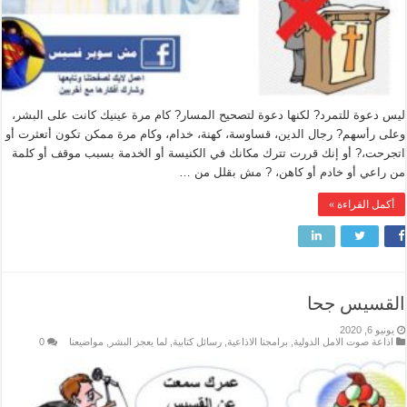
ليس دعوة للتمرد? لكنها دعوة لتصحيح المسار? كام مرة عينيك كانت على البشر،
وعلى رأسهم? رجال الدين، قساوسة، كهنة، خدام، وكام مرة ممكن تكون أتعثرت أو
اتجرحت،? أو إنك قررت تترك مكانك في الكنيسة أو الخدمة بسبب موقف أو كلمة
من راعي أو خادم أو كاهن، ? مش بقلل من …
أكمل القراءة »
القسيس جحا
يونيو 6, 2020
اذاعة صوت الامل الدولية
,
برامجنا الاذاعية
,
رسائل كتابية
,
لما يعجز البشر
,
مواضيعنا
0