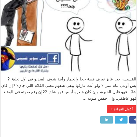
القسيس جحا عايز تعرف قصة جحا والحمار وأبنة شوف الفيديو في أول تعليق ?
بس أوعى تنام مني ? ولو أنت عارفها يبقى هتفهم معنى الكلام اللي جاي? ?إن كان
شابًا، فهو قليل الخبرة، وإن كان شعره أبيض فهو شاخ. ??إن رفع صوته في الوعظ
فهو عاطفي، وإن خفض صوته …
أكمل القراءة »