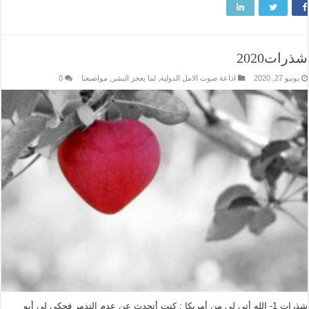
شذرات2020
يونيو 27, 2020
اذاعة صوت الامل الدولية
,
لما يعجز البشر
,
مواضيعنا
0
شذرات 1- الله أتي لي من أمريكا : كنت أتحدث عن عدم التذمر فحكي لي أبو